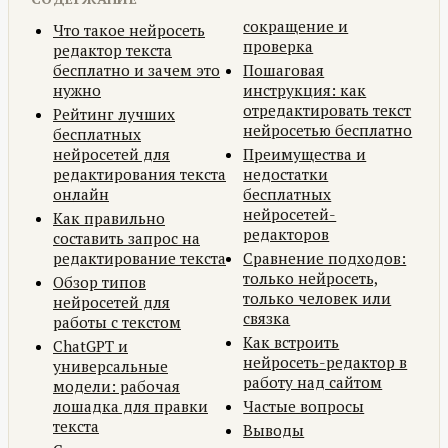
сокращение и
Что такое нейросеть
проверка
редактор текста
бесплатно и зачем это
Пошаговая
нужно
инструкция: как
отредактировать текст
Рейтинг лучших
нейросетью бесплатно
бесплатных
нейросетей для
Преимущества и
редактирования текста
недостатки
онлайн
бесплатных
нейросетей-
Как правильно
редакторов
составить запрос на
редактирование текста
Сравнение подходов:
только нейросеть,
Обзор типов
только человек или
нейросетей для
связка
работы с текстом
Как встроить
ChatGPT и
нейросеть-редактор в
универсальные
работу над сайтом
модели: рабочая
лошадка для правки
Частые вопросы
текста
Выводы