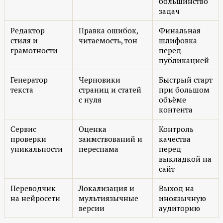
большинство
задач
Редактор
Правка ошибок,
Финальная
стиля и
читаемость, тон
шлифовка
грамотности
перед
публикацией
Генератор
Черновики
Быстрый старт
текста
страниц и статей
при большом
с нуля
объёме
контента
Сервис
Оценка
Контроль
проверки
заимствований и
качества
уникальности
переспама
перед
выкладкой на
сайт
Переводчик
Локализация и
Выход на
на нейросети
мультиязычные
иноязычную
версии
аудиторию