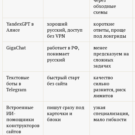
через
обходные
схемы
YandexGPT в
хороший
короткие
Алисе
русский, доступ
ответы, проще
без VPN
под лонгриды
GigaChat
работает в РФ,
менее
понимает
предсказуем на
русский
сложных
задачах
Текстовые
быстрый старт
качество
боты в
без сайта
сильно
Telegram
разнится, риск
лимитов
Встроенные
пишут сразу под
узкая
ИИ-
карточки и
специализация,
помощники
блоки
мало гибкости
конструкторов
сайтов