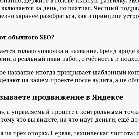
знанно, держите в голове главную развилку. SEO
 включается за день, но платная. Честный подря
езно заранее разобраться, как в принципе устр
от обычного SEO?
ется только упаковка и название. Бренд вроде s
ени, а реальный план работ, отчётность и подхо
ое название иногда прикрывает шаблонный конве
сделают на вашем проекте после аудита, а не об
азываете продвижение в Яндексе
па», а управляемый процесс с контрольными точ
ому что вы видите, на что идут деньги, ещё до 
 на трёх опорах. Первая, техническая чистота: 