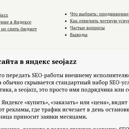
Что выбрать: продвижение
jazz
Как отличить честную услу
ение в Яндексе
Частые вопросы
 не слить бюджет
Выводы
айта в яндекс seojazz
 это передать SEO-работы внешнему исполнителю
 обычно скрывается стандартный набор SEO-услу
ика, а seojazz, это просто имя подрядчика или с
 Яндексе «купить», «заказать» или «цена», види
 от рекламы, где трафик исчезает в день остано
аница приносит заявки месяцами.