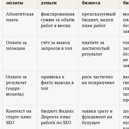
оплаты
деньги
бизнеса
би
Абонентская
фиксированная
предсказуемый
мо
плата
сумма за объём
бюджет, виден
пл
работ в месяц
план работ
бе
за
Оплата за
счёт за вывод
платите за
то
позиции
запросов в топ
достигнутый
за
результат
бе
не
за
Оплата за
привязка к
риск частично
ва
результат
факту вывода в
на подрядчике
св
(yapps-
топ
сп
модель)
за
пр
Контекст на
бюджет Яндекс
заявки сразу и
до
старте плюс
Директа плюс
фундамент на
ст
SEO
работа по SEO
будущее
ну
ко