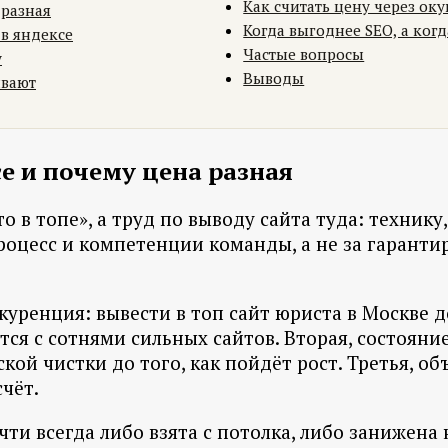
Как считать цену через оку
 разная
Когда выгоднее SEO, а когд
 в яндексе
Частые вопросы
у
Выводы
ивают
е и почему цена разная
 в топе», а труд по выводу сайта туда: технику,
процесс и компетенции команды, а не за гарант
нкуренция: вывести в топ сайт юриста в Москве 
ся с сотнями сильных сайтов. Вторая, состояни
ой чистки до того, как пойдёт рост. Третья, об
чёт.
ти всегда либо взята с потолка, либо занижена 