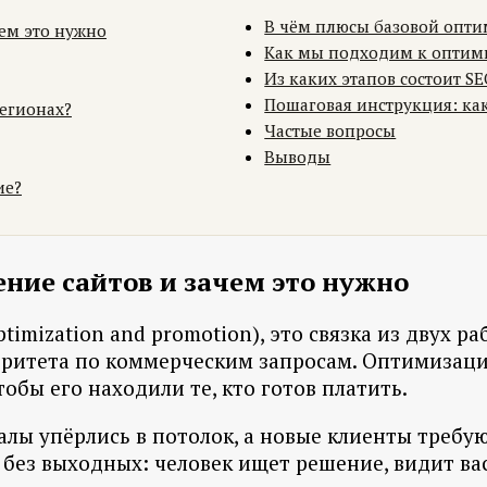
В чём плюсы базовой опти
ем это нужно
Как мы подходим к оптим
Из каких этапов состоит S
Пошаговая инструкция: ка
регионах?
Частые вопросы
Выводы
ие?
ние сайтов и зачем это нужно
imization and promotion), это связка из двух р
ритета по коммерческим запросам. Оптимизация 
тобы его находили те, кто готов платить.
алы упёрлись в потолок, а новые клиенты требую
ц без выходных: человек ищет решение, видит ва