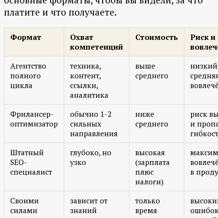
платите и что получаете.
Формат
Охват
Стоимость
Риск и
компетенций
вовлеч
Агентство
техника,
выше
низкий
полного
контент,
среднего
средня
цикла
ссылки,
вовлеч
аналитика
Фрилансер-
обычно 1-2
ниже
риск в
оптимизатор
сильных
среднего
и проп
направления
гибкос
Штатный
глубоко, но
высокая
максим
SEO-
узко
(зарплата
вовлеч
специалист
плюс
в прод
налоги)
Своими
зависит от
только
высоки
силами
знаний
время
ошибок