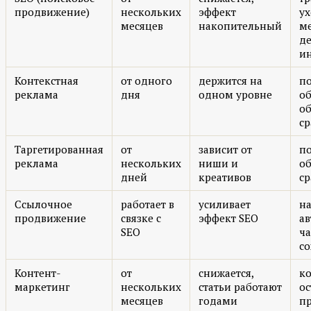
продвижение)
нескольких
эффект
у
месяцев
накопительный
м
де
и
Контекстная
от одного
держится на
п
реклама
дня
одном уровне
о
об
ср
Таргетированная
от
зависит от
п
реклама
нескольких
ниши и
об
дней
креативов
ср
Ссылочное
работает в
усиливает
н
продвижение
связке с
эффект SEO
ав
SEO
ч
со
Контент-
от
снижается,
к
маркетинг
нескольких
статьи работают
ос
месяцев
годами
п