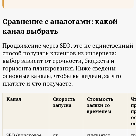
Сравнение с аналогами: какой
канал выбрать
Продвижение через SEO, это не единственный
способ получать клиентов из интернета:
выбор зависит от срочности, бюджета и
горизонта планирования. Ниже сведены
основные каналы, чтобы вы видели, за что
платите и что получаете.
Канал
Скорость
Стоимость
Ч
запуска
заявки со
п
временем
п
о
о
SEO (поисковое
от
снижается,
т