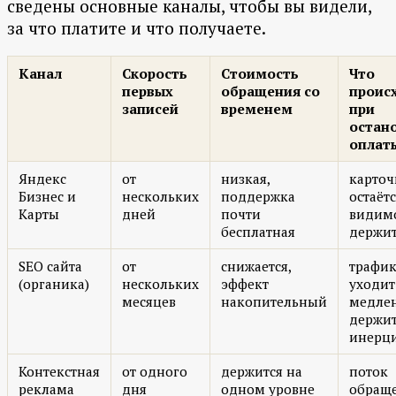
сведены основные каналы, чтобы вы видели,
за что платите и что получаете.
Канал
Скорость
Стоимость
Что
первых
обращения со
проис
записей
временем
при
остан
оплат
Яндекс
от
низкая,
карточ
Бизнес и
нескольких
поддержка
остаётс
Карты
дней
почти
видим
бесплатная
держит
SEO сайта
от
снижается,
трафи
(органика)
нескольких
эффект
уходит
месяцев
накопительный
медле
держит
инерц
Контекстная
от одного
держится на
поток
реклама
дня
одном уровне
обращ