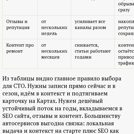
обрыва
сразу
Отзывы и
от
усиливает все
накоп
репутация
нескольких
каналы разом
репута
недель
сохран
Контент про
от
снижается,
контен
ремонт
нескольких
статьи работают
остаётс
месяцев
годами
приво
трафи
Из таблицы видно главное правило выбора
для СТО. Нужны записи прямо сейчас и в
сезон, идём в контекст и подтягиваем
карточку на Картах. Нужен дешёвый
устойчивый поток на годы, вкладываемся в
SEO сайта, отзывы и контент. Большинству
автосервисов выгодна связка: локальная
выдача и контекст на старте плюс SEO как