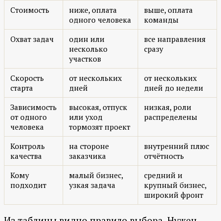
Стоимость
ниже, оплата
выше, оплата
одного человека
команды
Охват задач
один или
все направления
несколько
сразу
участков
Скорость
от нескольких
от нескольких
старта
дней
дней до недели
Зависимость
высокая, отпуск
низкая, роли
от одного
или уход
распределены
человека
тормозят проект
Контроль
на стороне
внутренний плюс
качества
заказчика
отчётность
Кому
малый бизнес,
средний и
подходит
узкая задача
крупный бизнес,
широкий фронт
Из таблицы видно правило выбора. Нужен