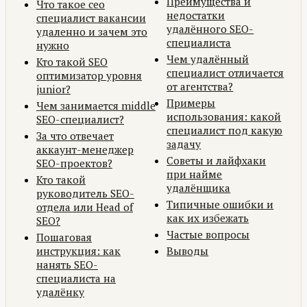
Преимущества и
Что такое сео
недостатки
специалист вакансии
удалённого SEO-
удаленно и зачем это
специалиста
нужно
Чем удалённый
Кто такой SEO
специалист отличается
оптимизатор уровня
от агентства?
junior?
Примеры
Чем занимается middle
использования: какой
SEO-специалист?
специалист под какую
За что отвечает
задачу
аккаунт-менеджер
Советы и лайфхаки
SEO-проектов?
при найме
Кто такой
удалёнщика
руководитель SEO-
Типичные ошибки и
отдела или Head of
как их избежать
SEO?
Частые вопросы
Пошаговая
инструкция: как
Выводы
нанять SEO-
специалиста на
удалёнку