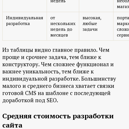
недель
небо
мага
Индивидуальная
от
высокая,
порта
разработка
нескольких
любые
марк
недель до
задачи
слож
месяцев
серви
Из таблицы видно главное правило. Чем
проще и срочнее задача, тем ближе к
конструктору. Чем сложнее функционал и
важнее уникальность, тем ближе к
индивидуальной разработке. Большинству
малого и среднего бизнеса хватает связки
готовой CMS на шаблоне с последующей
доработкой под SEO.
Средняя стоимость разработки
сайта