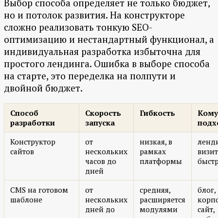
Выбор способа определяет не только бюджет,
но и потолок развития. На конструкторе
сложно реализовать тонкую SEO-
оптимизацию и нестандартный функционал, а
индивидуальная разработка избыточна для
простого лендинга. Ошибка в выборе способа
на старте, это переделка на полпути и
двойной бюджет.
Способ
Скорость
Гибкость
Кому
разработки
запуска
подх
Конструктор
от
низкая, в
ленд
сайтов
нескольких
рамках
визит
часов до
платформы
быстр
дней
CMS на готовом
от
средняя,
блог,
шаблоне
нескольких
расширяется
корп
дней до
модулями
сайт,