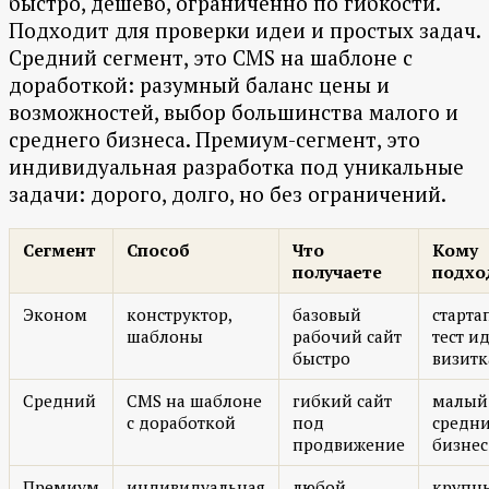
быстро, дёшево, ограниченно по гибкости.
Подходит для проверки идеи и простых задач.
Средний сегмент, это CMS на шаблоне с
доработкой: разумный баланс цены и
возможностей, выбор большинства малого и
среднего бизнеса. Премиум-сегмент, это
индивидуальная разработка под уникальные
задачи: дорого, долго, но без ограничений.
Сегмент
Способ
Что
Кому
получаете
подхо
Эконом
конструктор,
базовый
старта
шаблоны
рабочий сайт
тест и
быстро
визитк
Средний
CMS на шаблоне
гибкий сайт
малый
с доработкой
под
средн
продвижение
бизнес
Премиум
индивидуальная
любой
крупн