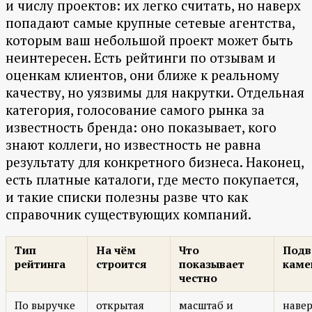
и числу проектов: их легко считать, но наверх
попадают самые крупные сетевые агентства,
которым ваш небольшой проект может быть
неинтересен. Есть рейтинги по отзывам и
оценкам клиентов, они ближе к реальному
качеству, но уязвимы для накрутки. Отдельная
категория, голосование самого рынка за
известность бренда: оно показывает, кого
знают коллеги, но известность не равна
результату для конкретного бизнеса. Наконец,
есть платные каталоги, где место покупается,
и такие списки полезны разве что как
справочник существующих компаний.
Тип
На чём
Что
Подв
рейтинга
строится
показывает
каме
честно
По выручке
открытая
масштаб и
наве