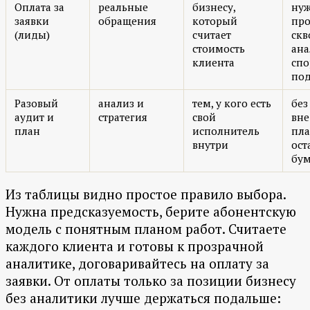
Оплата за
реальные
бизнесу,
ну
заявки
обращения
который
про
(лиды)
считает
скв
стоимость
ана
клиента
спо
под
Разовый
анализ и
тем, у кого есть
без
аудит и
стратегия
свой
вне
план
исполнитель
пл
внутри
ост
бум
Из таблицы видно простое правило выбора.
Нужна предсказуемость, берите абонентскую
модель с понятным планом работ. Считаете
каждого клиента и готовы к прозрачной
аналитике, договаривайтесь на оплату за
заявки. От оплаты только за позиции бизнесу
без аналитики лучше держаться подальше: