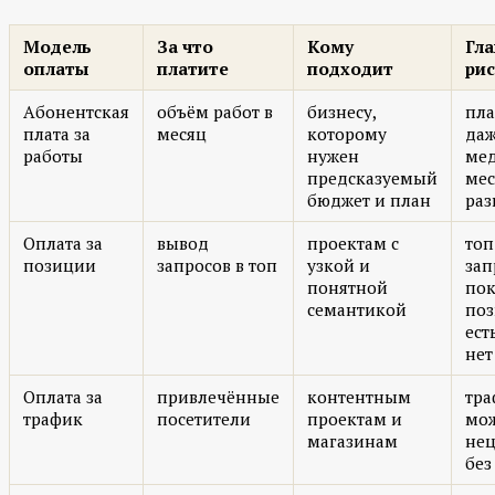
Модель
За что
Кому
Гл
оплаты
платите
подходит
рис
Абонентская
объём работ в
бизнесу,
пла
плата за
месяц
которому
даж
работы
нужен
ме
предсказуемый
ме
бюджет и план
раз
Оплата за
вывод
проектам с
топ
позиции
запросов в топ
узкой и
зап
понятной
пок
семантикой
по
ест
нет
Оплата за
привлечённые
контентным
тра
трафик
посетители
проектам и
мож
магазинам
нец
без