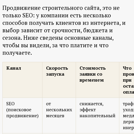
Продвижение строительного сайта, это не
только SEO: у компании есть несколько
способов получать клиентов из интернета, и
выбор зависит от срочности, бюджета и
сезона. Ниже сведены основные каналы,
чтобы вы видели, за что платите и что
получаете.
Канал
Скорость
Стоимость
Что
запуска
заявки со
про
временем
при
оста
опл
SEO
от
снижается,
траф
(поисковое
нескольких
эффект
уход
продвижение)
месяцев
накопительный
медл
держ
ине