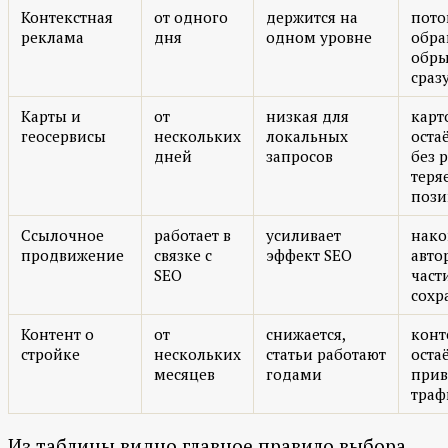
Контекстная
от одного
держится на
пото
реклама
дня
одном уровне
обр
обры
сраз
Карты и
от
низкая для
карт
геосервисы
нескольких
локальных
остаё
дней
запросов
без 
теря
поз
Ссылочное
работает в
усиливает
нак
продвижение
связке с
эффект SEO
авто
SEO
част
сохр
Контент о
от
снижается,
конт
стройке
нескольких
статьи работают
оста
месяцев
годами
прив
траф
Из таблицы видно главное правило выбора