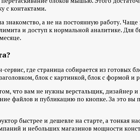
ез перетаскивание блоков мышью. Этого достаточ
у с контактами.
на знакомство, а не на постоянную работу. Чащ
лимита и доступ к нормальной аналитике. Для би
месяце.
та?
йн-сервис, где страница собирается из готовых 
заголовком, блок с картинкой, блок с формой и р
 том, что вам не нужны верстальщик, дизайнер и
ение файлов и публикацию по кнопке. За это вы 
уктор быстрее и дешевле на старте, а тонкая на
омпаний и небольших магазинов мощности констр