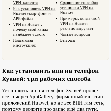
VPN-клиента
Сравнение способов
установки VPN на
Как установить VPN на
Huawei
Huawei смартфоне из
APK-файла
Примеры: когда свой
VPN на Huawei
VPN на Huawei:
реально выручает
почему свой канал
надёжнее чужого
Частые вопросы
Пошаговая
Выводы
инструкция:
Как установить впн на телефон
Хуавей: три рабочих способа
Установить впн на телефон Хуавей проще
всего через AppGallery, фирменный магазин
приложений Huawei, но не все ВПН там есть,
поэтому держите про запас ещё два пути.