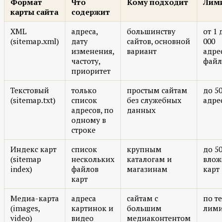
Формат
Что
Кому подходит
Лим
карты сайта
содержит
XML
адреса,
большинству
от 1 
(sitemap.xml)
дату
сайтов, основной
000
изменения,
вариант
адре
частоту,
файл
приоритет
Текстовый
только
простым сайтам
до 50
(sitemap.txt)
список
без служебных
адре
адресов, по
данных
одному в
строке
Индекс карт
список
крупным
до 50
(sitemap
нескольких
каталогам и
влож
index)
файлов
магазинам
карт
карт
Медиа-карта
адреса
сайтам с
по т
(images,
картинок и
большим
лим
video)
видео
медиаконтентом