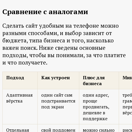
Сравнение с аналогами
Сделать сайт удобным на телефоне можно
разными способами, и выбор зависит от
бюджета, типа бизнеса и того, насколько
важен поиск. Ниже сведены основные
подходы, чтобы вы понимали, за что платите
и что получаете.
Подход
Как устроен
Плюс для
Мин
бизнеса
Адаптивная
один сайт сам
один адрес,
треб
вёрстка
подстраивается
проще
гра
под экран
продвигать,
пер
дешевле в
вёр
поддержке
Отдельная
свой поддомен
можно сильно
рис