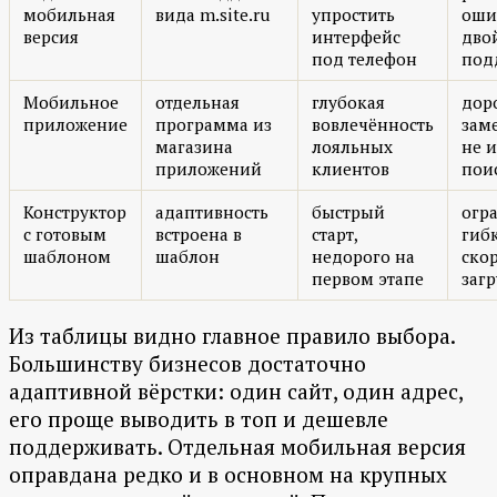
мобильная
вида m.site.ru
упростить
оши
версия
интерфейс
дво
под телефон
под
Мобильное
отдельная
глубокая
доро
приложение
программа из
вовлечённость
заме
магазина
лояльных
не и
приложений
клиентов
пои
Конструктор
адаптивность
быстрый
огр
с готовым
встроена в
старт,
гибк
шаблоном
шаблон
недорого на
ско
первом этапе
заг
Из таблицы видно главное правило выбора.
Большинству бизнесов достаточно
адаптивной вёрстки: один сайт, один адрес,
его проще выводить в топ и дешевле
поддерживать. Отдельная мобильная версия
оправдана редко и в основном на крупных