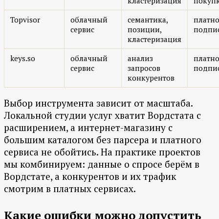
кластеризация
покуп
Topvisor
облачный
семантика,
платно
сервис
позиции,
подпи
кластеризация
keys.so
облачный
анализ
платно
сервис
запросов
подпи
конкурентов
Выбор инструмента зависит от масштаба.
Локальной студии услуг хватит Вордстата с
расширением, а интернет-магазину с
большим каталогом без парсера и платного
сервиса не обойтись. На практике проектов
мы комбинируем: данные о спросе берём в
Вордстате, а конкурентов и их трафик
смотрим в платных сервисах.
Какие ошибки можно допустить