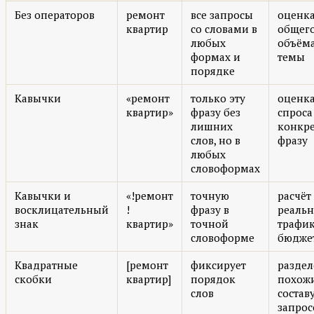
Без операторов
ремонт
все запросы
оценк
квартир
со словами в
общег
любых
объём
формах и
темы
порядке
Кавычки
«ремонт
только эту
оценк
квартир»
фразу без
спроса
лишних
конкр
слов, но в
фразу
любых
словоформах
Кавычки и
«!ремонт
точную
расчёт
восклицательный
!
фразу в
реальн
знак
квартир»
точной
трафик
словоформе
бюдже
Квадратные
[ремонт
фиксирует
разде
скобки
квартир]
порядок
похож
слов
состав
запрос