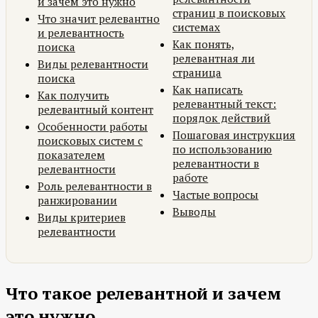
и зачем это нужно
страниц в поисковых
Что значит релевантно
системах
и релевантность
Как понять,
поиска
релевантная ли
Виды релевантности
страница
поиска
Как написать
Как получить
релевантный текст:
релевантный контент
порядок действий
Особенности работы
Пошаговая инструкция
поисковых систем с
по использованию
показателем
релевантности в
релевантности
работе
Роль релевантности в
Частые вопросы
ранжировании
Выводы
Виды критериев
релевантности
Что такое релевантной и зачем
это нужно