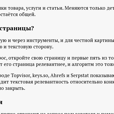
и товара, услуги и статьи. Меняются только дет
стаётся общей.
 страницы?
ю и через инструменты, и для честной картины 
 и текстовую сторону.
ос, откройте свою страницу и первые пять из топ
т его страница релевантнее, и алгоритм это тож
де Topvisor, keys.so, Ahrefs и Serpstat показыв
дит текстовая релевантность относительно конк
о закрыть.
я
прямо отвечают на запрос пользователя и помог