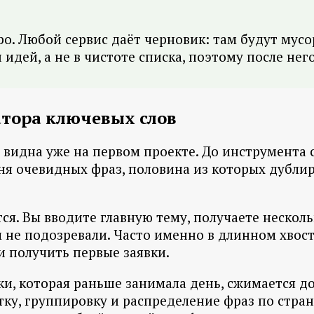
ро. Любой сервис даёт черновик: там будут мус
 идей, а не в чистоте списка, поэтому после нег
атора ключевых слов
 видна уже на первом проекте. До инструмента 
ня очевидных фраз, половина из которых дублиру
я. Вы вводите главную тему, получаете несколь
ом не подозревали. Часто именно в длинном хвос
и получить первые заявки.
ки, которая раньше занимала день, сжимается д
истку, группировку и распределение фраз по ст