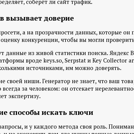
ределяет, соберёт ли сайт трафик.
в вызывает доверие
йросети, а на прозрачности данных, которые он
 оценку конкуренции, чтобы вы могли проверить 
т данные из живой статистики поиска. Яндекс В
формы вроде keys.so, Serpstat и Key Collector 
колькими источниками, им можно доверять.
ие своей ниши. Генератор не знает, что ваш то
всегда за человеком: он отсекает нерелевантно
ет экспертизу.
гие способы искать ключи
 запросы, и у каждого метода своя роль. Понима
а, и не экономить там, где нужны точные данные