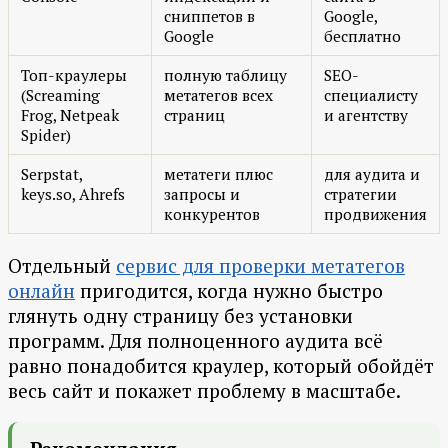
сниппетов в
Google,
Google
бесплатно
Топ-краулеры
полную таблицу
SEO-
(Screaming
метатегов всех
специалисту
Frog, Netpeak
страниц
и агентству
Spider)
Serpstat,
метатеги плюс
для аудита и
keys.so, Ahrefs
запросы и
стратегии
конкурентов
продвижения
Отдельный
сервис для проверки метатегов
онлайн
пригодится, когда нужно быстро
глянуть одну страницу без установки
программ. Для полноценного аудита всё
равно понадобится краулер, который обойдёт
весь сайт и покажет проблему в масштабе.