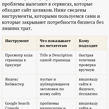
проблемы вылезают в сервисах, которые
обходят сайт целиком. Ниже сведены
инструменты, которыми пользуемся сами и
которые закрывают потребности бизнеса без
лишних трат.
Инструмент
Что показывает
Кому
по метатегам
подходит
Просмотр кода
Title и Description
быстрая
страницы в
одной страницы
точечная
браузере
проверка
вручную
Яндекс
пустые и
владельцу
Вебмастер
дублирующиеся
сайта в
заголовки по
Яндексе,
всему сайту
бесплатно
Google Search
проблемы
владельцу
Console
индексации и
сайта в