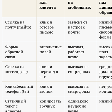
для
на
над
клиента
мобильных
данн
обращ
Ссылка на
клик и
зависит от
низки
почту (mailto)
готовое
настроек
письмо
письмо
почты
свобо
форме
Форма
заполнение
высокая,
высок
обратной
полей
работает
поля
связи
везде
задаёт
Ссылка на
клик и
высокая на
средни
мессенджер
переход в
смартфонах
диалог
чат
структ
Кликабельный
клик и
высокая на
нет, у
телефон (tel)
звонок
смартфонах
контак
Статичный
копировать
одинаково
низки
текст с
вручную
неудобно
адресом
везде