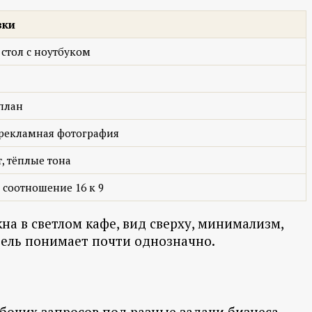
вки
стол с ноутбуком
 план
рекламная фотография
, тёплые тона
 соотношение 16 к 9
на в светлом кафе, вид сверху, минимализм,
одель понимает почти однозначно.
бочих запросов под разные задачи бизнеса,