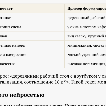
твечает
Пример формулиро
ртинке
деревянный рабочий 
ходит сцена
у окна в светлом кафе
план
вид сверху, крупный
венная манера
минимализм, чистая 
е и настроение
мягкий утренний свет
качество
высокая детализация,
рос: «деревянный рабочий стол с ноутбуком у ок
етализация, соотношение 16 к 9». Такой текст м
ото нейросетью
 чем собирать промт с нуля. Ниже несколько ра