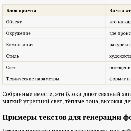
Блок промта
За что о
Объект
что на ка
Окружение
где проис
Композиция
ракурс и 
Стиль
художест
Свет
освещени
Технические параметры
формат и 
Собранные вместе, эти блоки дают связный зап
мягкий утренний свет, тёплые тона, высокая д
Примеры текстов для генерации ф
Готовые примеры проще адаптировать под себя,