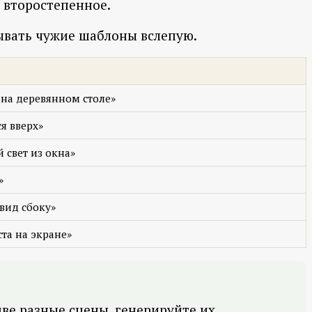
 второстепенное.
сывать чужие шаблоны вслепую.
 на деревянном столе»
я вверх»
 свет из окна»
»
вид сбоку»
ста на экране»
две разные сцены, генерируйте их