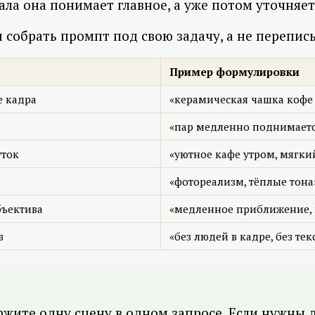
ла она понимает главное, а уже потом уточняет
и собрать промпт под свою задачу, а не перепи
Пример формулировки
е кадра
«керамическая чашка кофе
«пар медленно поднимаетс
уток
«уютное кафе утром, мягкий
«фотореализм, тёплые тона
бъектива
«медленное приближение, 
в
«без людей в кадре, без тек
ржите одну сцену в одном запросе. Если нужны 