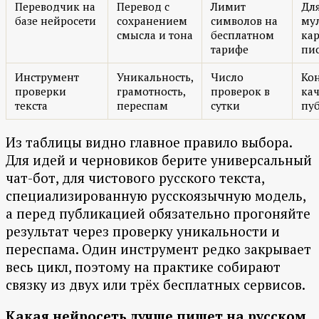
Переводчик на
Перевод с
Лимит
Дл
базе нейросети
сохранением
символов на
му
смысла и тона
бесплатном
кар
тарифе
пи
Инструмент
Уникальность,
Число
Ко
проверки
грамотность,
проверок в
кач
текста
переспам
сутки
пу
Из таблицы видно главное правило выбора.
Для идей и черновиков берите универсальный
чат-бот, для чистового русского текста,
специализированную русскоязычную модель,
а перед публикацией обязательно прогоняйте
результат через проверку уникальности и
переспама. Один инструмент редко закрывает
весь цикл, поэтому на практике собирают
связку из двух или трёх бесплатных сервисов.
Какая нейросеть лучше пишет на русском