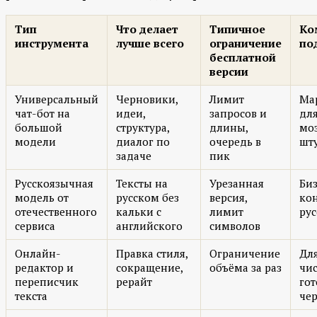
Тип
Что делает
Типичное
Ко
инструмента
лучше всего
ограничение
по
бесплатной
версии
Универсальный
Черновики,
Лимит
Ма
чат-бот на
идеи,
запросов и
дл
большой
структура,
длины,
мо
модели
диалог по
очередь в
шт
задаче
пик
Русскоязычная
Тексты на
Урезанная
Биз
модель от
русском без
версия,
ко
отечественного
кальки с
лимит
ру
сервиса
английского
символов
Онлайн-
Правка стиля,
Ограничение
Дл
редактор и
сокращение,
объёма за раз
чи
переписчик
рерайт
гот
текста
че