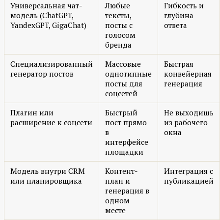
Универсальная чат-
Любые
Гибкость и
модель (ChatGPT,
тексты,
глубина
YandexGPT, GigaChat)
посты с
ответа
голосом
бренда
Специализированный
Массовые
Быстрая
генератор постов
однотипные
конвейерная
посты для
генерация
соцсетей
Плагин или
Быстрый
Не выходишь
расширение к соцсети
пост прямо
из рабочего
в
окна
интерфейсе
площадки
Модель внутри CRM
Контент-
Интеграция с
или планировщика
план и
публикацией
генерация в
одном
месте