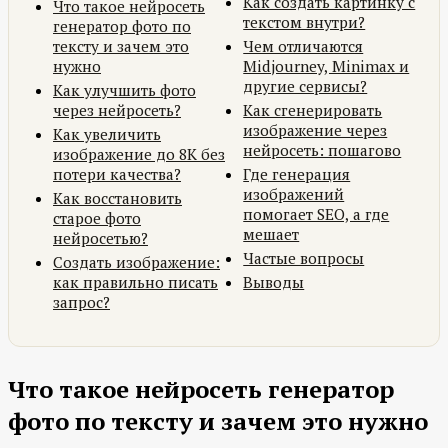
Как создать картинку с
Что такое нейросеть
текстом внутри?
генератор фото по
тексту и зачем это
Чем отличаются
нужно
Midjourney, Minimax и
другие сервисы?
Как улучшить фото
через нейросеть?
Как сгенерировать
изображение через
Как увеличить
нейросеть: пошагово
изображение до 8K без
потери качества?
Где генерация
изображений
Как восстановить
помогает SEO, а где
старое фото
мешает
нейросетью?
Частые вопросы
Создать изображение:
как правильно писать
Выводы
запрос?
Что такое нейросеть генератор
фото по тексту и зачем это нужно