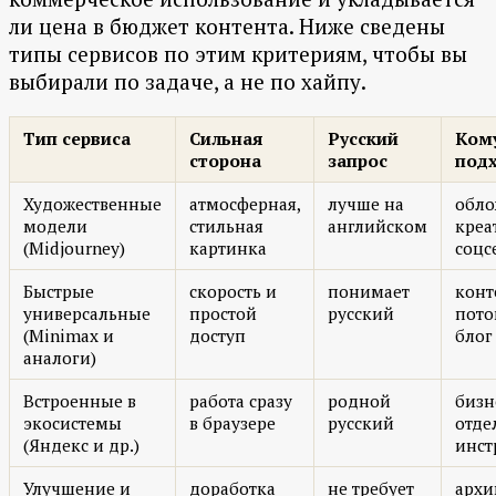
ли цена в бюджет контента. Ниже сведены
типы сервисов по этим критериям, чтобы вы
выбирали по задаче, а не по хайпу.
Тип сервиса
Сильная
Русский
Ком
сторона
запрос
под
Художественные
атмосферная,
лучше на
обло
модели
стильная
английском
креа
(Midjourney)
картинка
соцс
Быстрые
скорость и
понимает
конт
универсальные
простой
русский
пото
(Minimax и
доступ
блог
аналоги)
Встроенные в
работа сразу
родной
бизн
экосистемы
в браузере
русский
отде
(Яндекс и др.)
инст
Улучшение и
доработка
не требует
архи