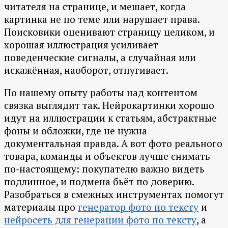
читателя на странице, и мешает, когда
картинка не по теме или нарушает права.
Поисковики оценивают страницу целиком, и
хорошая иллюстрация усиливает
поведенческие сигналы, а случайная или
искажённая, наоборот, отпугивает.
По нашему опыту работы над контентом
связка выглядит так. Нейрокартинки хорошо
идут на иллюстрации к статьям, абстрактные
фоны и обложки, где не нужна
документальная правда. А вот фото реального
товара, команды и объектов лучше снимать
по-настоящему: покупателю важно видеть
подлинное, и подмена бьёт по доверию.
Разобраться в смежных инструментах помогут
материалы про
генератор фото по тексту
и
нейросеть для генерации фото по тексту
, а