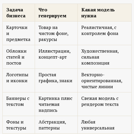
Задача
Что
Какая модель
бизнеса
генерируем
нужна
Карточки
Товар на
Реалистичная, с
и
чистом фоне,
контролем фона
предметка
ракурсы
Обложки
Иллюстрации,
Художественная,
статей и
концепт-арт
сильная
постов
композиция
Логотипы
Простая
Векторно-
и иконки
графика, знаки
ориентированная,
чистые линии
Баннеры с
Картинка плюс
Свежая модель с
текстом
читаемая
рендером текста
надпись
Фоны и
Абстракция,
Любая
текстуры
паттерны
универсальная