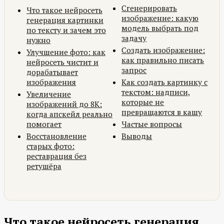
Сгенерировать
Что такое нейросеть
изображение: какую
генерация картинки
модель выбрать под
по тексту и зачем это
задачу
нужно
Создать изображение:
Улучшение фото: как
как правильно писать
нейросеть чистит и
запрос
дорабатывает
изображения
Как создать картинку с
текстом: надписи,
Увеличение
которые не
изображений до 8K:
превращаются в кашу
когда апскейл реально
помогает
Частые вопросы
Восстановление
Выводы
старых фото:
реставрация без
ретушёра
Что такое нейросеть генерация