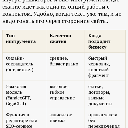
сжатие идёт как одна из опций работы с
контентом. Удобно, когда текст уже там, и не
надо гонять его через сторонние сайты.
Тип
Качество
Когда
инструмента
сжатия
подходит
бизнесу
Онлайн-
среднее,
быстрый
сокращатель
бывает рвано
черновик,
(бот, виджет)
короткий
фрагмент
Языковая
высокое,
статьи,
модель
гибкое
договоры,
(YandexGPT,
управление
важные
GigaChat)
документы
Функция в
зависит от
правка текста
редакторе или
движка
без
SEO-сервисе
переключения