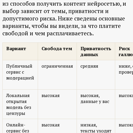
из способов получить контент нейросетью, и
выбор зависит от темы, приватности и
допустимого риска. Ниже сведены основные
варианты, чтобы вы видели, за что платите
свободой и чем расплачиваетесь.
Вариант
Свобода тем
Приватность
Риск
данных
галл
Публичный
ограниченная
средняя
ниже, 
сервис с
прове
модерацией
Локальная
высокая
высокая,
высок
открытая
данные у вас
модель без
цензуры
Онлайн-
высокая
низкая,
высок
сервис без
тексты уходят