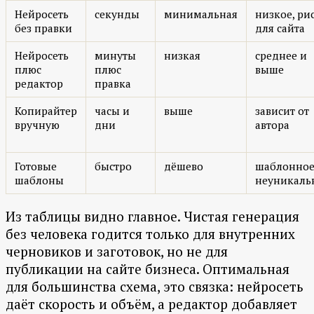
Нейросеть
секунды
минимальная
низкое, ри
без правки
для сайта
Нейросеть
минуты
низкая
среднее и
плюс
плюс
выше
редактор
правка
Копирайтер
часы и
выше
зависит от
вручную
дни
автора
Готовые
быстро
дёшево
шаблонное
шаблоны
неуникаль
Из таблицы видно главное. Чистая генерация
без человека годится только для внутренних
черновиков и заготовок, но не для
публикации на сайте бизнеса. Оптимальная
для большинства схема, это связка: нейросеть
даёт скорость и объём, а редактор добавляет