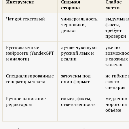
Инструмент
Сильная
Слабое
сторона
место
Чат gpt текстовый
универсальность,
выдумыва
черновики,
факты,
диалог
требует
проверки
Русскоязычные
лучше чувствуют
уже по
нейросети (YandexGPT
русский язык и
возможнос
и аналоги)
реалии
в сложных
задачах
Специализированные
заточены под
не гибкие 
генераторы текста
один формат
своего
сценария
Ручное написание
смысл, факты,
медленно 
редактором
ответственность
дорого на
объёме