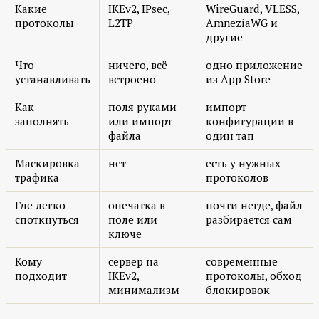
Какие
IKEv2, IPsec,
WireGuard, VLESS,
протоколы
L2TP
AmneziaWG и
другие
Что
ничего, всё
одно приложение
устанавливать
встроено
из App Store
Как
поля руками
импорт
заполнять
или импорт
конфигурации в
файла
один тап
Маскировка
нет
есть у нужных
трафика
протоколов
Где легко
опечатка в
почти негде, файл
споткнуться
поле или
разбирается сам
ключе
Кому
сервер на
современные
подходит
IKEv2,
протоколы, обход
минимализм
блокировок