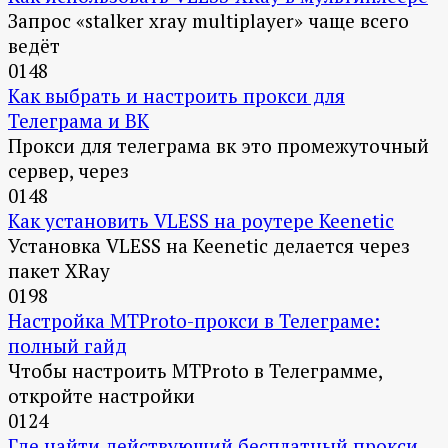
Запрос «stalker xray multiplayer» чаще всего
ведёт
0
148
Как выбрать и настроить прокси для
Телеграма и ВК
Прокси для телеграма вк это промежуточный
сервер, через
0
148
Как установить VLESS на роутере Keenetic
Установка VLESS на Keenetic делается через
пакет XRay
0
198
Настройка MTProto-прокси в Телеграме:
полный гайд
Чтобы настроить MTProto в Телеграмме,
откройте настройки
0
124
Где найти действующий бесплатный прокси