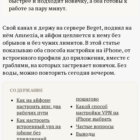
быстрее и подходит новичку, а оба готовы к
работе за пару минут.
Свой канал я держу на сервере Beget, поднял на
нём Amnezia, и айфон цепляется к нему без
обрывов и без чужих лимитов. В этой статье
показываю оба способа настройки на iPhone, от
встроенного профиля до приложения, вместе с
граблями, на которых застревает новичок. Без
воды, можно повторить сегодня вечером.
СОДЕРЖАНИЕ
пошагово
Как на айфоне
настроить впн: два
Какой способ
рабочих пути
настройки VPN на
iPhone выбрать
Как настроить
встроенный vpn на
Частые вопросы
iphone без
Выводы
приложений