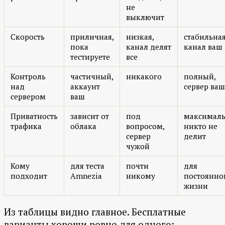
не
выключит
Скорость
приличная,
низкая,
стабильная
пока
канал делят
канал ваш
тестируете
все
Контроль
частичный,
никакого
полный,
над
аккаунт
сервер ваш
сервером
ваш
Приватность
зависит от
под
максималь
трафика
облака
вопросом,
никто не
сервер
делит
чужой
Кому
для теста
почти
для
подходит
Amnezia
никому
постоянно
жизни
Из таблицы видно главное. Бесплатные
варианты хороши ровно для одного: