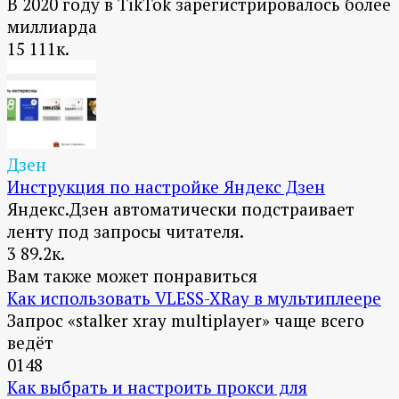
В 2020 году в TikTok зарегистрировалось более
миллиарда
15
111к.
Дзен
Инструкция по настройке Яндекс Дзен
Яндекс.Дзен автоматически подстраивает
ленту под запросы читателя.
3
89.2к.
Вам также может понравиться
Как использовать VLESS-XRay в мультиплеере
Запрос «stalker xray multiplayer» чаще всего
ведёт
0
148
Как выбрать и настроить прокси для