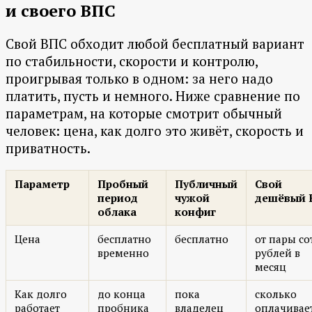
и своего ВПС
Свой ВПС обходит любой бесплатный вариант
по стабильности, скорости и контролю,
проигрывая только в одном: за него надо
платить, пусть и немного. Ниже сравнение по
параметрам, на которые смотрит обычный
человек: цена, как долго это живёт, скорость и
приватность.
Параметр
Пробный
Публичный
Свой
период
чужой
дешёвый 
облака
конфиг
Цена
бесплатно
бесплатно
от пары со
временно
рублей в
месяц
Как долго
до конца
пока
сколько
работает
пробника
владелец
оплачивае