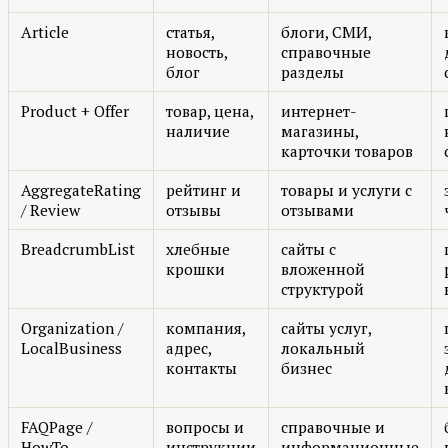
Article
статья,
блоги, СМИ,
новость,
справочные
блог
разделы
Product + Offer
товар, цена,
интернет-
наличие
магазины,
карточки товаров
AggregateRating
рейтинг и
товары и услуги с
/ Review
отзывы
отзывами
BreadcrumbList
хлебные
сайты с
крошки
вложенной
структурой
Organization /
компания,
сайты услуг,
LocalBusiness
адрес,
локальный
контакты
бизнес
FAQPage /
вопросы и
справочные и
HowTo
инструкции
информационные