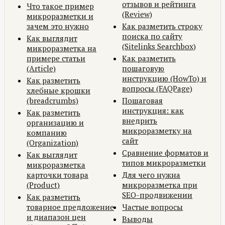
отзывов и рейтинга
Что такое пример
(Review)
микроразметки и
зачем это нужно
Как разметить строку
поиска по сайту
Как выглядит
(Sitelinks Searchbox)
микроразметка на
примере статьи
Как разметить
(Article)
пошаговую
инструкцию (HowTo) и
Как разметить
вопросы (FAQPage)
хлебные крошки
(breadcrumbs)
Пошаговая
инструкция: как
Как разметить
внедрить
организацию и
микроразметку на
компанию
сайт
(Organization)
Сравнение форматов и
Как выглядит
типов микроразметки
микроразметка
карточки товара
Для чего нужна
(Product)
микроразметка при
SEO-продвижении
Как разметить
товарное предложение
Частые вопросы
и диапазон цен
Выводы