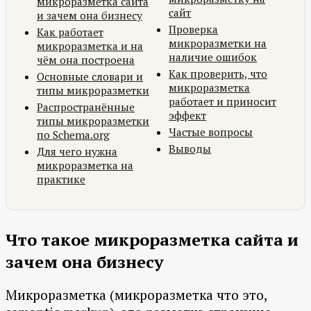
микроразметка сайта
сайт
и зачем она бизнесу
Проверка
Как работает
микроразметки на
микроразметка и на
наличие ошибок
чём она построена
Как проверить, что
Основные словари и
микроразметка
типы микроразметки
работает и приносит
Распространённые
эффект
типы микроразметки
Частые вопросы
по Schema.org
Выводы
Для чего нужна
микроразметка на
практике
Что такое микроразметка сайта и
зачем она бизнесу
Микроразметка (микроразметка что это,