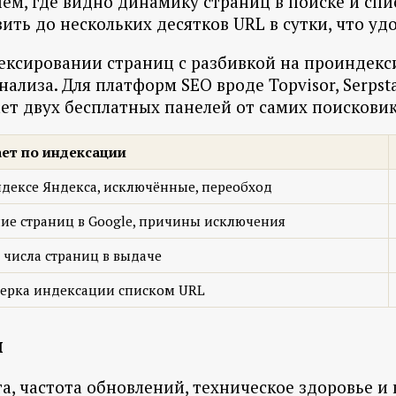
ем, где видно динамику страниц в поиске и сп
ь до нескольких десятков URL в сутки, что удо
ндексировании страниц с разбивкой на проиндек
ализа. Для платформ SEO вроде Topvisor, Serpsta
ает двух бесплатных панелей от самих поисковик
ает по индексации
ндексе Яндекса, исключённые, переобход
ие страниц в Google, причины исключения
 числа страниц в выдаче
верка индексации списком URL
и
а, частота обновлений, техническое здоровье и