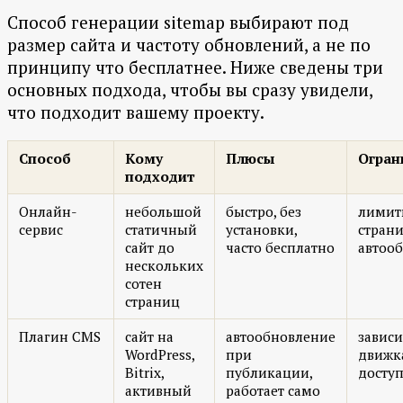
Способ генерации sitemap выбирают под
размер сайта и частоту обновлений, а не по
принципу что бесплатнее. Ниже сведены три
основных подхода, чтобы вы сразу увидели,
что подходит вашему проекту.
Способ
Кому
Плюсы
Огран
подходит
Онлайн-
небольшой
быстро, без
лимит
сервис
статичный
установки,
страни
сайт до
часто бесплатно
автоо
нескольких
сотен
страниц
Плагин CMS
сайт на
автообновление
зависи
WordPress,
при
движк
Bitrix,
публикации,
доступ
активный
работает само