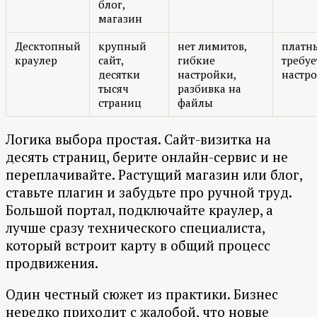
блог,
магазин
Десктопный
крупный
нет лимитов,
платн
краулер
сайт,
гибкие
требуе
десятки
настройки,
настр
тысяч
разбивка на
страниц
файлы
Логика выбора простая. Сайт-визитка на
десять страниц, берите онлайн-сервис и не
переплачивайте. Растущий магазин или блог,
ставьте плагин и забудьте про ручной труд.
Большой портал, подключайте краулер, а
лучше сразу технического специалиста,
который встроит карту в общий процесс
продвижения.
Один честный сюжет из практики. Бизнес
нередко приходит с жалобой, что новые