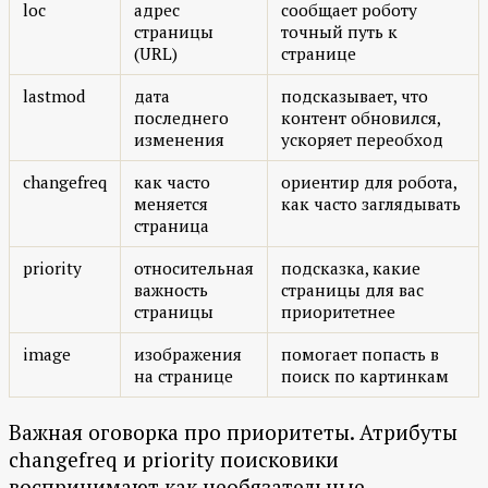
loc
адрес
сообщает роботу
страницы
точный путь к
(URL)
странице
lastmod
дата
подсказывает, что
последнего
контент обновился,
изменения
ускоряет переобход
changefreq
как часто
ориентир для робота,
меняется
как часто заглядывать
страница
priority
относительная
подсказка, какие
важность
страницы для вас
страницы
приоритетнее
image
изображения
помогает попасть в
на странице
поиск по картинкам
Важная оговорка про приоритеты. Атрибуты
changefreq и priority поисковики
воспринимают как необязательные