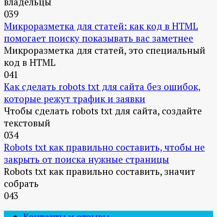
владельцы
0
39
Микроразметка для статей: как код в HTML
помогает поиску показывать вас заметнее
Микроразметка для статей, это специальный
код в HTML
0
41
Как сделать robots txt для сайта без ошибок,
которые режут трафик и заявки
Чтобы сделать robots txt для сайта, создайте
текстовый
0
34
Robots txt как правильно составить, чтобы не
закрыть от поиска нужные страницы
Robots txt как правильно составить, значит
собрать
0
43
Контакты и отзывы