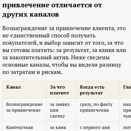
привлечение отличается от
других каналов
Вознаграждение за привлечение клиента, это
не единственный способ получать
покупателей, и выбор зависит от того, за что
вы готовы платить: за результат, за клики или
за накопительный актив. Ниже сведены
основные каналы, чтобы вы видели разницу
по затратам и рискам.
Канал
За что
Когда есть
Гла
платите
результат
Вознаграждение
за заявку
сразу, по факту
нак
за привлечение
или
привлечения
пр
сделку
чуж
Контекстная
за клик
с первого дня
пот