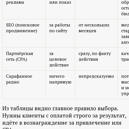
реклама
или показ
обр
ост
бю
SEO (поисковое
за работы
от нескольких
ме
продвижение)
по сайту
месяцев
ста
зав
алг
Партнёрская
за
сразу, по факту
кач
сеть (CPA)
целевое
действия
тра
действие
Сарафанное
ничего
непредсказуемо
пот
радио
напрямую
мас
и н
упр
Из таблицы видно главное правило выбора.
Нужны клиенты с оплатой строго за результат,
идёте в вознаграждение за привлечение или