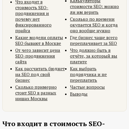
Калькуляторы
Что входит в
стоимости SEO: можно
стоимость SEO-
ли им верить
продвижения и
почему нет
Сколько по времени
фиксированного
окупается SEO и когда
прайса
оно вообще нужно
Какие модели оплаты
Где бизнес чаще всего
SEO бывают в Москве
переплачивает за SEO
От чего зависит цена
Что должно быть в
SEO-продвижения
отчёте, за который вы
сайта
платите
Как рассчитать бюджет
Как выбрать
на SEO под свой
подрядчика и не
бизнес
переплатить
Сколько примерно
Частые вопросы
стоит SEO в разных
Выводы
нишах Москвы
Что входит в стоимость SEO-