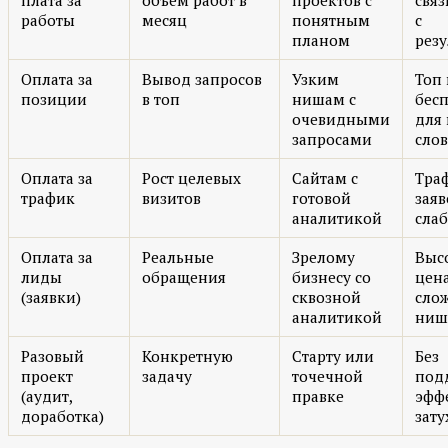
плата за
объём работ в
проектов с
связ
работы
месяц
понятным
с
планом
рез
Оплата за
Вывод запросов
Узким
Топ
позиции
в топ
нишам с
бес
очевидными
для
запросами
сло
Оплата за
Рост целевых
Сайтам с
Тра
трафик
визитов
готовой
заяв
аналитикой
слаб
Оплата за
Реальные
Зрелому
Выс
лиды
обращения
бизнесу со
цена
(заявки)
сквозной
сло
аналитикой
ниш
Разовый
Конкретную
Старту или
Без
проект
задачу
точечной
под
(аудит,
правке
эфф
доработка)
зату