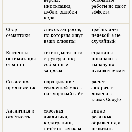
версия,
остальные
индексация,
работы не дают
дубли, ошибки
эффекта
кода
Сбор
список запросов,
трафик идёт
семантики
по которым ищут
целевой, а не
ваши клиенты
случайный
Контент и
тексты, мета-теги,
страницы
оптимизация
структура под
попадают в
страниц
собранные
выдачу по
запросы
нужным темам
Ссылочное
наращивание
растёт
продвижение
ссылочной массы
авторитет
на здоровый сайт
домена в
глазах Google
Аналитика и
сквозная
видно
отчётность
аналитика,
реальные
коллтрекинг,
обращения, а
отчёт по заявкам
не визиты