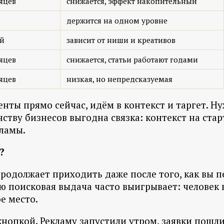
яцев
снижается, эффект накопительный
держится на одном уровне
ей
зависит от ниши и креативов
яцев
снижается, статьи работают годами
яцев
низкая, но непредсказуемая
нты прямо сейчас, идём в контекст и таргет. 
нству бизнесов выгодна связка: контекст на ста
ламы.
?
родолжает приходить даже после того, как вы п
ию поисковая выдача часто выигрывает: человек
е место.
 кнопкой. Рекламу запустили утром, заявки пошл