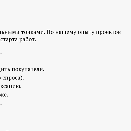
рольными точками. По нашему опыту проектов
старта работ.
.
дить покупатели.
 спроса).
ексацию.
ке.
.