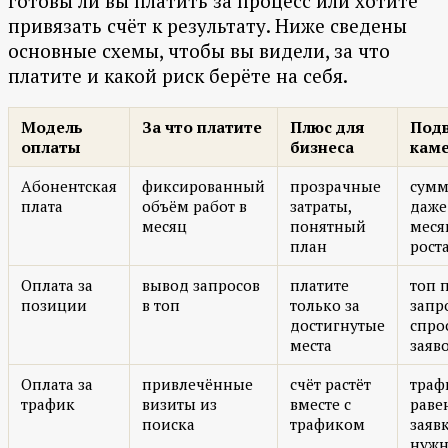
готовы ли вы платить за процесс или хотите
привязать счёт к результату. Ниже сведены
основные схемы, чтобы вы видели, за что
платите и какой риск берёте на себя.
Модель
За что платите
Плюс для
Под
оплаты
бизнеса
кам
Абонентская
фиксированный
прозрачные
сумм
плата
объём работ в
затраты,
даже
месяц
понятный
меся
план
рост
Оплата за
вывод запросов
платите
топ 
позиции
в топ
только за
запр
достигнутые
спро
места
заяв
Оплата за
привлечённые
счёт растёт
траф
трафик
визиты из
вместе с
раве
поиска
трафиком
заяв
нужн