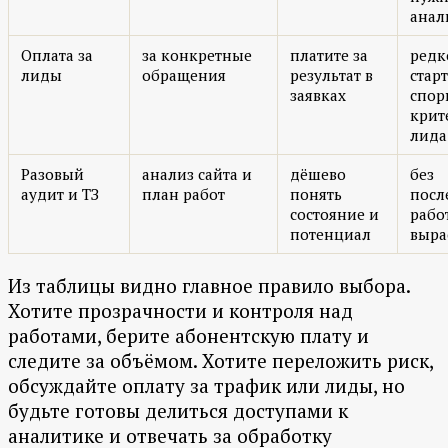
анал
Оплата за
за конкретные
платите за
редк
лиды
обращения
результат в
старт
заявках
спор
крит
лида
Разовый
анализ сайта и
дёшево
без
аудит и ТЗ
план работ
понять
посл
состояние и
рабо
потенциал
выра
Из таблицы видно главное правило выбора.
Хотите прозрачности и контроля над
работами, берите абонентскую плату и
следите за объёмом. Хотите переложить риск,
обсуждайте оплату за трафик или лиды, но
будьте готовы делиться доступами к
аналитике и отвечать за обработку