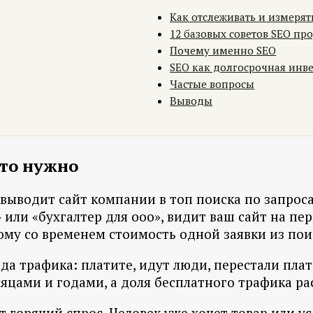
Как отслеживать и измерят
12 базовых советов SEO п
Почему именно SEO
SEO как долгосрочная инв
Частые вопросы
Выводы
это нужно
я выводит сайт компании в топ поиска по запрос
или «бухгалтер для ооо», видит ваш сайт на перв
тому со временем стоимость одной заявки из пои
да трафика: платите, идут люди, перестали плати
яцами и годами, а доля бесплатного трафика ра
 горячий спрос. Человек уже хочет товар или усл