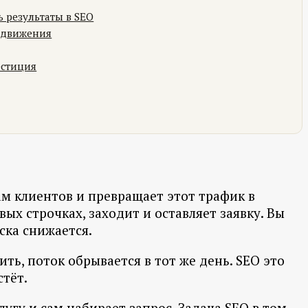
ь результаты в SEO
родвижения
естиция
ам клиентов и превращает этот трафик в
ых строчках, заходит и оставляет заявку. Вы
ска снижается.
ть, поток обрывается в тот же день. SEO это
стёт.
угу и сам набирает запрос. Задача SEO в том,