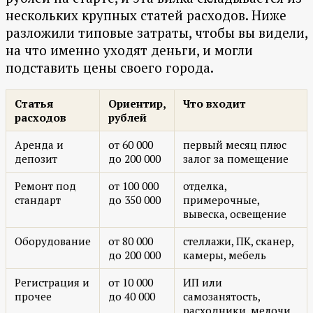
нескольких крупных статей расходов. Ниже
разложили типовые затраты, чтобы вы видели,
на что именно уходят деньги, и могли
подставить цены своего города.
Статья
Ориентир,
Что входит
расходов
рублей
Аренда и
от 60 000
первый месяц плюс
депозит
до 200 000
залог за помещение
Ремонт под
от 100 000
отделка,
стандарт
до 350 000
примерочные,
вывеска, освещение
Оборудование
от 80 000
стеллажи, ПК, сканер,
до 200 000
камеры, мебель
Регистрация и
от 10 000
ИП или
прочее
до 40 000
самозанятость,
расходники, мелочи