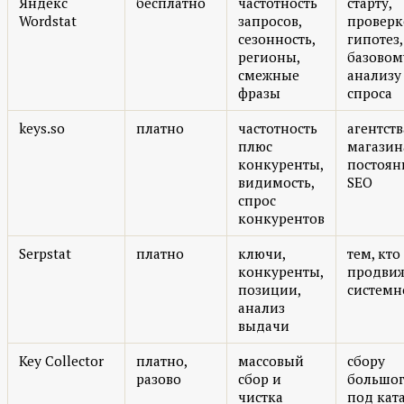
Яндекс
бесплатно
частотность
старту,
Wordstat
запросов,
проверк
сезонность,
гипотез,
регионы,
базовом
смежные
анализу
фразы
спроса
keys.so
платно
частотность
агентст
плюс
магазин
конкуренты,
постоя
видимость,
SEO
спрос
конкурентов
Serpstat
платно
ключи,
тем, кто
конкуренты,
продви
позиции,
системн
анализ
выдачи
Key Collector
платно,
массовый
сбору
разово
сбор и
большог
чистка
под кат