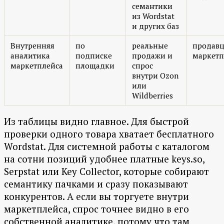
семантики
из Wordstat
и других баз
Внутренняя
по
реальные
продавц
аналитика
подписке
продажи и
маркетп
маркетплейса
площадки
спрос
внутри Ozon
или
Wildberries
Из таблицы видно главное. Для быстрой
проверки одного товара хватает бесплатного
Wordstat. Для системной работы с каталогом
на сотни позиций удобнее платные keys.so,
Serpstat или Key Collector, которые собирают
семантику пачками и сразу показывают
конкурентов. А если вы торгуете внутри
маркетплейса, спрос точнее видно в его
собственной аналитике, потому что там