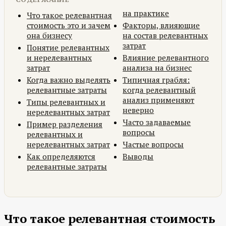
на практике
Что такое релевантная
стоимость это и зачем
Факторы, влияющие
она бизнесу
на состав релевантных
затрат
Понятие релевантных
и нерелевантных
Влияние релевантного
затрат
анализа на бизнес
Когда важно выделять
Типичная грабля:
релевантные затраты
когда релевантный
анализ применяют
Типы релевантных и
неверно
нерелевантных затрат
Часто задаваемые
Пример разделения
вопросы
релевантных и
нерелевантных затрат
Частые вопросы
Как определяются
Выводы
релевантные затраты
Что такое релевантная стоимость